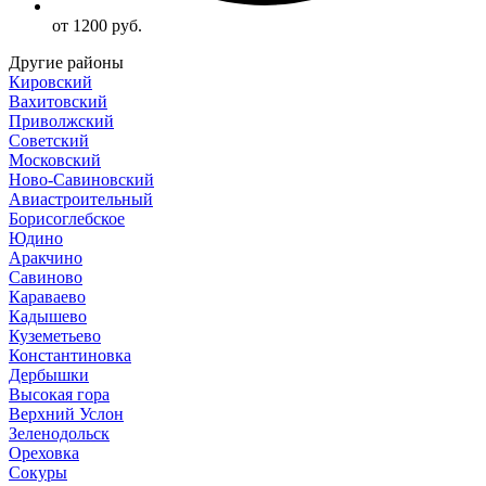
от 1200 руб.
Другие районы
Кировский
Вахитовский
Приволжский
Советский
Московский
Ново-Савиновский
Авиастроительный
Борисоглебское
Юдино
Аракчино
Савиново
Караваево
Кадышево
Куземетьево
Константиновка
Дербышки
Высокая гора
Верхний Услон
Зеленодольск
Ореховка
Сокуры